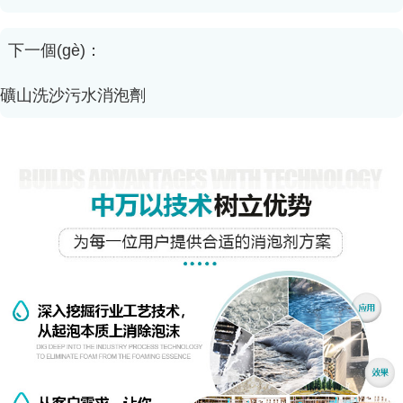
下一個(gè)：
礦山洗沙污水消泡劑