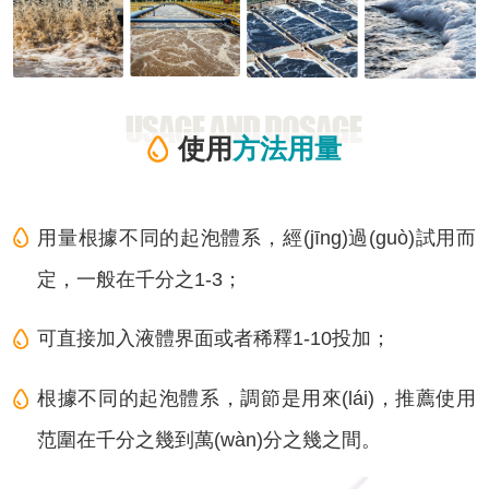
使用
方法用量
用量根據不同的起泡體系，經(jīng)過(guò)試用而
定，一般在千分之1-3；
可直接加入液體界面或者稀釋1-10投加；
根據不同的起泡體系，調節是用來(lái)，推薦使用
范圍在千分之幾到萬(wàn)分之幾之間。