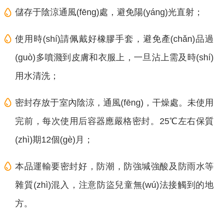
儲存于陰涼通風(fēng)處，避免陽(yáng)光直射；
使用時(shí)請佩戴好橡膠手套，避免產(chǎn)品過
(guò)多噴濺到皮膚和衣服上，一旦沾上需及時(shí)
用水清洗；
密封存放于室內陰涼，通風(fēng)，干燥處。未使用
完前，每次使用后容器應嚴格密封。25℃左右保質
(zhì)期12個(gè)月；
本品運輸要密封好，防潮，防強堿強酸及防雨水等
雜質(zhì)混入，注意防盜兒童無(wú)法接觸到的地
方。