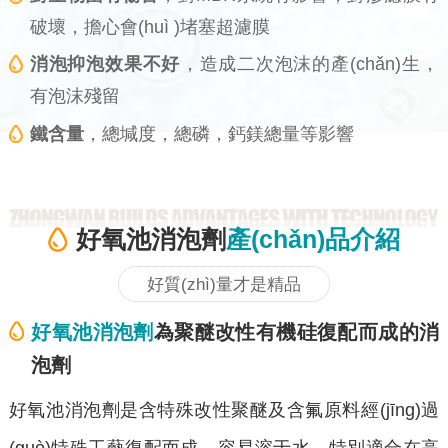
破壞，擔心會(huì )堵塞超濾膜
消泡抑泡效果不好
，造成二次泡沫的產(chǎn)生，
有泡沫殘留
鐵含量
，總堿度，總磷，鈣鎂總量等影響
好氧池消泡劑
產(chǎn)品介紹
好質(zhì)量才是精品
好氧池消泡劑
為聚醚改性有機硅復配而成的消
泡劑
好氧池消泡劑是含特殊改性聚醚及含氟原料經(jīng)過
(guò)特殊工藝復配而成，容易溶于水，特別適合在高