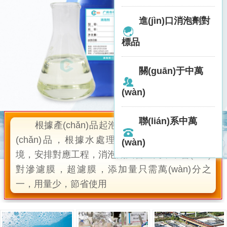
進(jìn)口消泡劑對
標品
關(guān)于中萬
(wàn)
聯(lián)系中萬
根據產(chǎn)品起泡性質(zhì)，配比對應產
(chǎn)品，根據水處理行業(yè)應用環(huán)
(wàn)
境，安排對應工程，消泡劑固含量高，不會(huì )
對滲濾膜，超濾膜，添加量只需萬(wàn)分之
一，用量少，節省使用