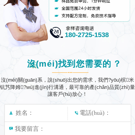
180-2725-1538
沒(méi)找到您需要的？
沒(méi)關(guān)系，說(shuō)出您的需求，我們?yōu)槟米
钪艿降姆?wù)進(jìn)行溝通，
最可靠的產(chǎn)品質(zhì)量
讓客戶(hù)放心！