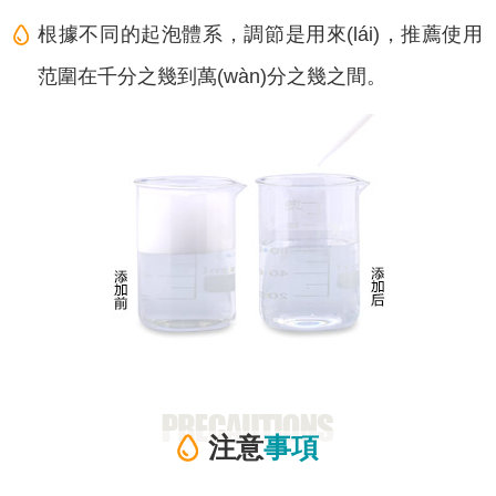
根據不同的起泡體系，調節是用來(lái)，推薦使用
范圍在千分之幾到萬(wàn)分之幾之間。
注意
事項